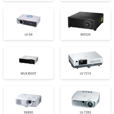
LV-S4
WX520
WUX450ST
LV-7210
SX800
LV-7355