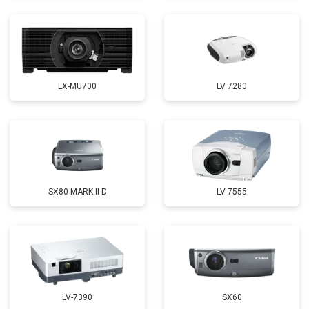
LX-MU700
LV 7280
SX80 MARK II D
LV-7555
LV-7390
SX60