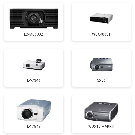
LX-MU600Z
WUX400ST
LV-7340
SX50
LV-7545
WUX10 MARK II