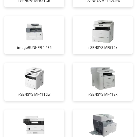
i-SENSYS MF631Cn
i-SENSYS MF732Cdw
imageRUNNER 1435
i-SENSYS MF512x
i-SENSYS MF411dw
i-SENSYS MF418x