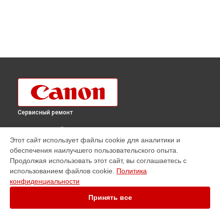
Сервисный ремонт
ВЫБЕРИ СВОЙ ГОРОД
Этот сайт использует файлы cookie для аналитики и
Ремонт плоттера imagePROGRAF TZ-30000 Canon в
обеспечения наилучшего пользовательского опыта.
Краснодаре
Продолжая использовать этот сайт, вы соглашаетесь с
Ремонт плоттера imagePROGRAF TZ-30000 Canon в
использованием файлов cookie.
Политика
Ростове-на-Дону
конфиденциальности
Ремонт плоттера imagePROGRAF TZ-30000 Canon в
Нижнем
Новгороде
Принять все
Ремонт плоттера imagePROGRAF TZ-30000 Canon в
Новосибирске