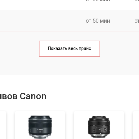
от 50 мин
о
лаги
от 60 мин
о
Показать весь прайс
от 50 мин
о
от 80 мин
о
ивов Canon
от 40 мин
о
лизатора
от 80 мин
о