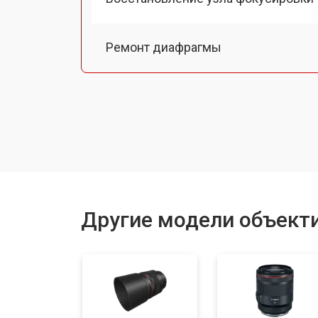
Ремонт диафрагмы
Восстановление после попадания в
Чистка от пыли
Юстировка
Другие модели объект
Замена байонета
Ремонт шлейфа оптического стаби