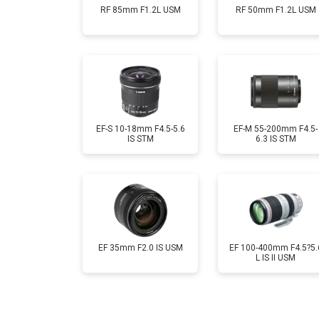
RF 85mm F1.2L USM
RF 50mm F1.2L USM
EF-S 10-18mm F4.5-5.6
EF-M 55-200mm F4.5-
IS STM
6.3 IS STM
EF 35mm F2.0 IS USM
EF 100-400mm F4.5?5.
L IS II USM