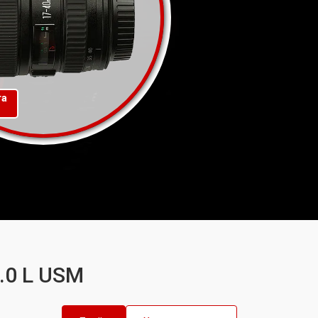
та
.0 L USM