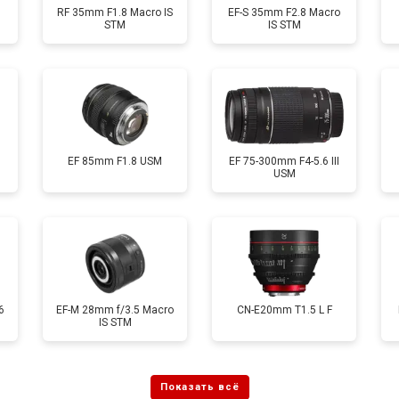
RF 35mm F1.8 Macro IS
EF-S 35mm F2.8 Macro
STM
IS STM
EF 85mm F1.8 USM
EF 75-300mm F4-5.6 III
USM
6
EF-M 28mm f/3.5 Macro
CN-E20mm T1.5 L F
IS STM