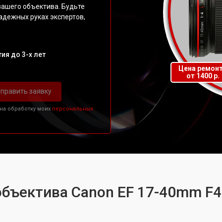
вашего объектива. Будьте
надежных руках экспертов,
ия до 3-х лет
Цена ремон
от 1400 р.
править заявку
 на обработку моих
персональных
объектива Canon EF 17-40mm F4