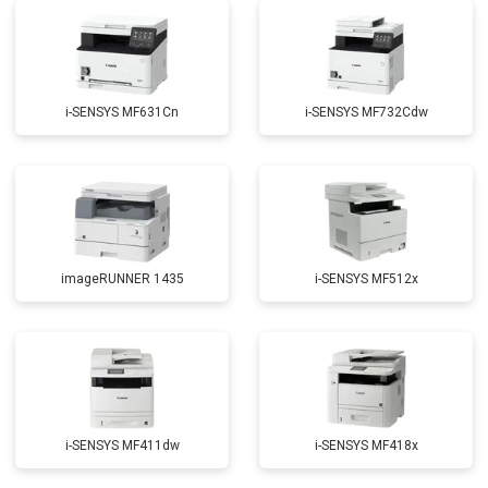
i-SENSYS MF631Cn
i-SENSYS MF732Cdw
imageRUNNER 1435
i-SENSYS MF512x
i-SENSYS MF411dw
i-SENSYS MF418x