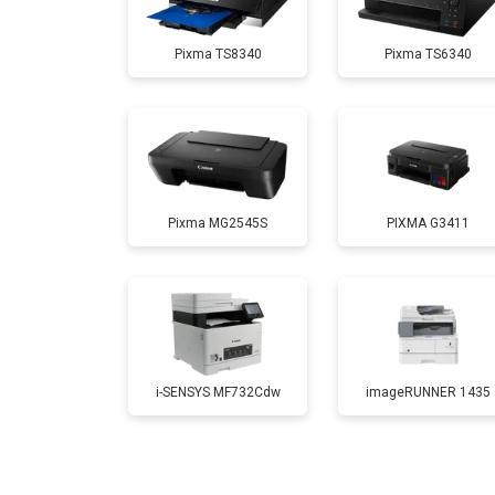
Pixma TS8340
Pixma TS6340
Замена Wi-Fi
Замена блока питания
Pixma MG2545S
PIXMA G3411
Замена вала
i-SENSYS MF732Cdw
imageRUNNER 1435