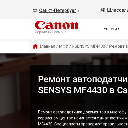
Шлиссель
Санкт-Петербург
▼
УСЛУГИ
Сервисный ремонт
Главная
/
МФУ
/
i-SENSYS MF4430
/
Ремонт а
Ремонт автоподатчи
SENSYS MF4430 в Са
Ремонт автоподатчика документов в многофу
сервисном центре начинается с диагностики м
MF4430. Специалисты проверяют правильность