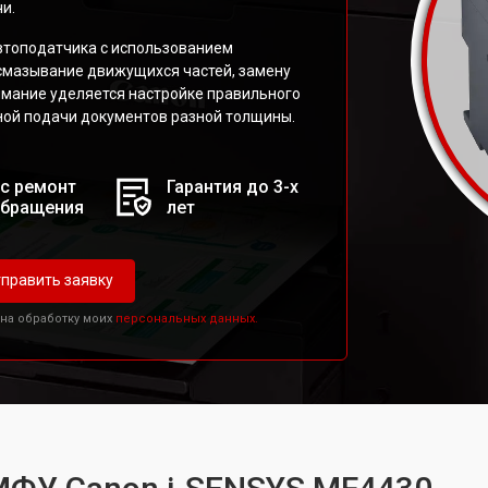
и.
втоподатчика с использованием
 смазывание движущихся частей, замену
имание уделяется настройке правильного
ой подачи документов разной толщины.
с ремонт
Гарантия до 3-х
обращения
лет
править заявку
 на обработку моих
персональных данных.