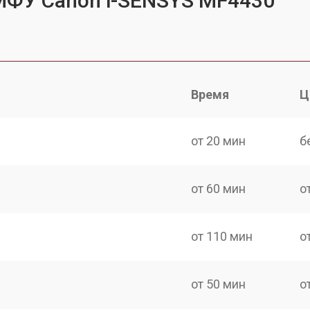
МФУ Canon i-SENSYS MF4430
Время
Ц
от 20 мин
б
от 60 мин
о
от 110 мин
о
от 50 мин
о